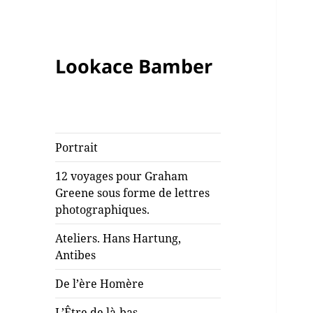
Lookace Bamber
Portrait
12 voyages pour Graham
Greene sous forme de lettres
photographiques.
Ateliers. Hans Hartung,
Antibes
De l’ère Homère
L’Être de là-bas