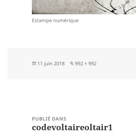
Estampe numérique
Publié
Taille
11 juin 2018
992 × 992
le
réelle
Navigation
de
PUBLIÉ DANS
codevoltaireoltair1
l’article