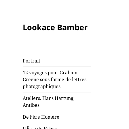
Lookace Bamber
Portrait
12 voyages pour Graham
Greene sous forme de lettres
photographiques.
Ateliers. Hans Hartung,
Antibes
De l’ère Homère
L’Être de là-bas