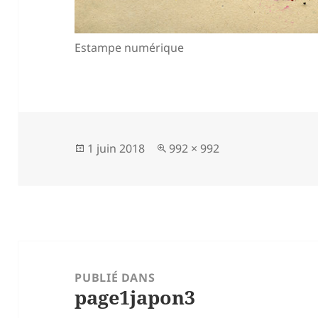
Estampe numérique
Publié
Taille
1 juin 2018
992 × 992
le
réelle
Navigation
de
PUBLIÉ DANS
page1japon3
l’article