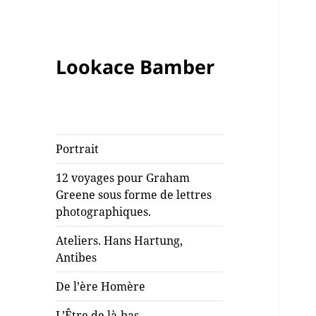
Lookace Bamber
Portrait
12 voyages pour Graham
Greene sous forme de lettres
photographiques.
Ateliers. Hans Hartung,
Antibes
De l’ère Homère
L’Être de là-bas